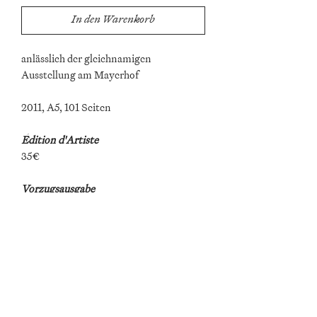
In den Warenkorb
anlässlich der gleichnamigen
Ausstellung am Mayerhof
2011, A5, 101 Seiten
Édition d'Artiste
35€
Vorzugsausgabe
450€
mit einem Ölbild aus der Serie "Early
Settlers" von Max Boehme
Auflage von 6