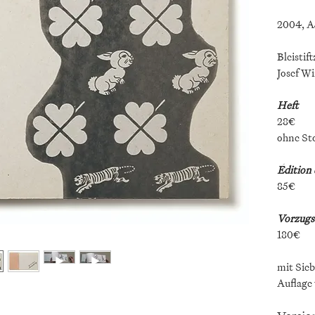
2004, A5
Bleistif
Josef Wi
Heft
28€
ohne St
Édition 
85€
Vorzugs
180€
mit Sie
Auflage