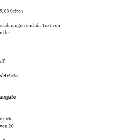
, 88 Seiten
tzeichnungen und ein Text von
nkler
off
d'Artiste
ausgabe
bdruck
 von 20