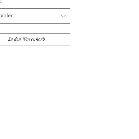
n
*
ählen
In den Warenkorb