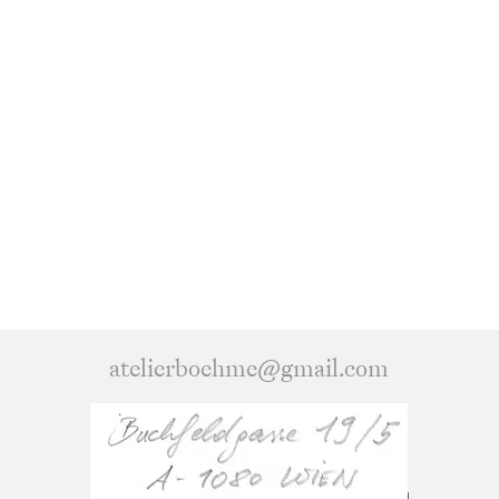
atelierboehme@gmail.com
Wien, Österreich
©2022 Sensationsverlag. Erstellt mit Wix.com