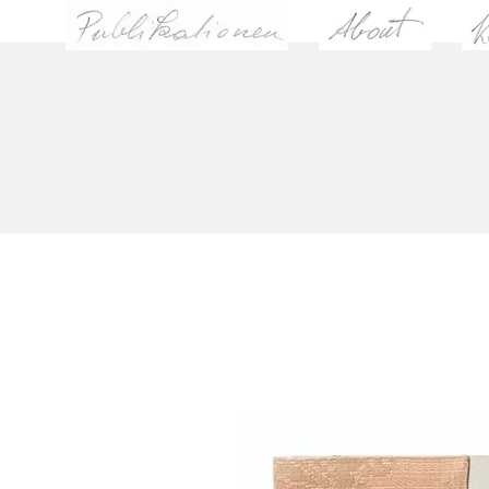
Kunstbüche
r